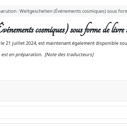
arution : Weltgeschehen (Événements cosmiques) sous form
énements cosmiques) sous forme de livre
e 21 juillet 2024, est maintenant également disponible sous
se est en préparation. [Note des traducteurs]
re "Un regard dans un autre monde et La défaillance de l'humanité"