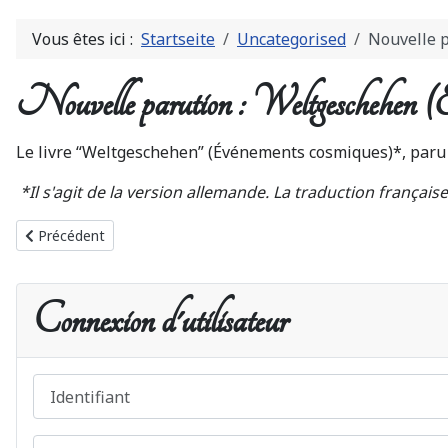
Vous êtes ici :
Startseite
Uncategorised
Nouvelle p
Nouvelle parution : Weltgeschehen (Év
Le livre “Weltgeschehen” (Événements cosmiques)*, paru l
*Il s'agit de la version allemande. La traduction françai
Article précédent : Annonce parution (en langue française) du liv
Précédent
Connexion d'utilisateur
Identifiant
Mot de passe