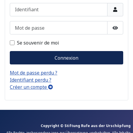
Identifiant
Mot de passe
Afficher
Se souvenir de moi
Connexion
Mot de passe perdu ?
Identifiant perdu ?
Créer un compte
Copyright © Stiftung Rufe aus der Urschöpfung
Alle Rechte, insbesondere jene zur Übersetzung, vorbehalten. Alle Inhalte